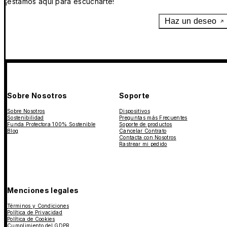
¡estamos aquí para escucharte!
Haz un deseo
Sobre Nosotros
Soporte
Sobre Nosotros
Dispositivos
Sostenibilidad
Preguntas más Frecuentes
Funda Protectora 100% Sostenible
Soporte de productos
Blog
Cancelar Contrato
Contacta con Nosotros
Rastrear mi pedido
Menciones legales
Términos y Condiciones
Política de Privacidad
Política de Cookies
Cumplimiento del GDPR