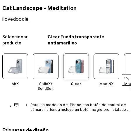
Cat Landscape - Meditation
ilovedoodle
Seleccionar
Clear Funda transparente
producto
antiamarilleo
AirX
SolidX/
Clear
Mod NX
Mod
SolidSuit
Para los modelos de iPhone con botón de control de 
cámara, la funda incluye un botón negro preinstalado 
fabricado con un avanzado material de nanotubos de 
carbono. No está disponible en otros colores ni se 
vende por separado.
Etiquetas de diseño