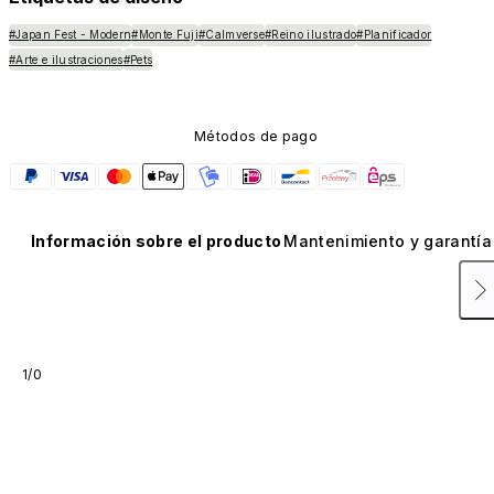
#Japan Fest - Modern
#Monte Fuji
#Calmverse
#Reino ilustrado
#Planificador
#Arte e ilustraciones
#Pets
Métodos de pago
Información sobre el producto
Mantenimiento y garantía
1/0