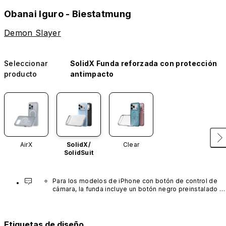
Obanai Iguro - Biestatmung
Demon Slayer
Seleccionar
SolidX Funda reforzada con protección
producto
antimpacto
AirX
SolidX/
Clear
SolidSuit
Para los modelos de iPhone con botón de control de 
cámara, la funda incluye un botón negro preinstalado 
fabricado con un avanzado material de nanotubos de 
carbono. No está disponible en otros colores ni se 
vende por separado.
Etiquetas de diseño