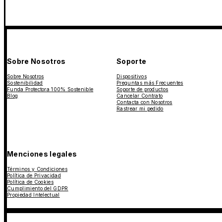
Sobre Nosotros
Soporte
Sobre Nosotros
Dispositivos
Sostenibilidad
Preguntas más Frecuentes
Funda Protectora 100% Sostenible
Soporte de productos
Blog
Cancelar Contrato
Contacta con Nosotros
Rastrear mi pedido
Menciones legales
Términos y Condiciones
Política de Privacidad
Política de Cookies
Cumplimiento del GDPR
Propiedad Intelectual