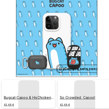
¡Compra sets con un clic
Bugcat Capoo & HisChicken
So Crowded, Capoo!
Drumstick Time
42,49 €
42,49 €