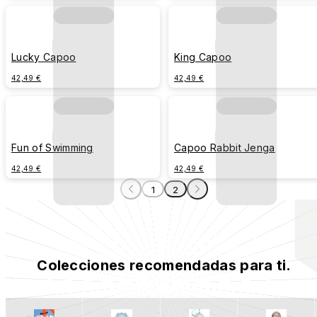
Lucky Capoo
King Capoo
42,49 €
42,49 €
Fun of Swimming
Capoo Rabbit Jenga
42,49 €
42,49 €
1
2
Colecciones recomendadas para ti.