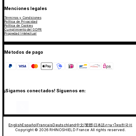
Menciones legales
Términos y Condiciones
Política de Privacidad
Política de Cookies
Cumplimiento del GDPR
Propiedad Intelectual
Métodos de pago
¡Sigamos conectados! Síguenos en:
English
Español
Français
Deutschland
中文(繁體)
日本語
ภาษาไทย
한국어
Copyright © 2026 RHINOSHIELD France All rights reserved.