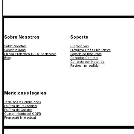
Sobre Nosotros
Soporte
Sobre Nosotros
Dispositivos
Sostenibilidad
Preguntas más Frecuentes
Funda Protectora 100% Sostenible
Soporte de productos
Blog
Cancelar Contrato
Contacta con Nosotros
Rastrear mi pedido
Menciones legales
Términos y Condiciones
Política de Privacidad
Política de Cookies
Cumplimiento del GDPR
Propiedad Intelectual