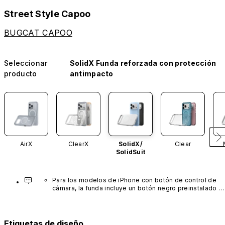
Street Style Capoo
BUGCAT CAPOO
Seleccionar
SolidX Funda reforzada con protección
producto
antimpacto
AirX
ClearX
SolidX/
Clear
SolidSuit
Para los modelos de iPhone con botón de control de 
cámara, la funda incluye un botón negro preinstalado 
fabricado con un avanzado material de nanotubos de 
carbono. No está disponible en otros colores ni se 
vende por separado.
Etiquetas de diseño