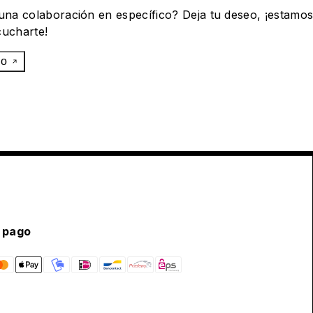
 una colaboración en específico? Deja tu deseo, ¡estamo
cucharte!
eo
 pago