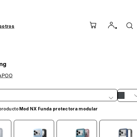
sotros
ing
APOO
producto
Mod NX Funda protectora modular