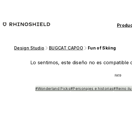
Saltar al contenido principal
Produc
Design Studio
BUGCAT CAPOO
Fun of Skiing
Lo sentimos, este diseño no es compatible c
FA19
#Wonderland Picks
#Personajes e historias
#Reino il