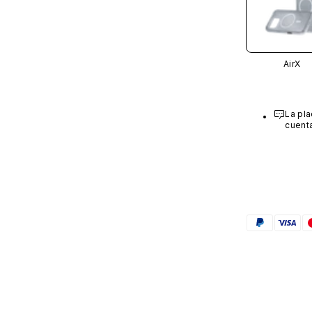
AirX
La pla
cuenta