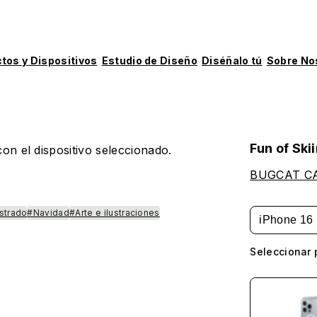
tos y Dispositivos
Estudio de Diseño
Diséñalo tú
Sobre No
Fun of Ski
on el dispositivo seleccionado.
BUGCAT C
ustrado
#Navidad
#Arte e ilustraciones
iPhone 16
Seleccionar 