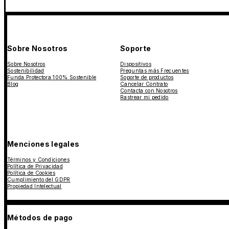
Sobre Nosotros
Soporte
Sobre Nosotros
Dispositivos
Sostenibilidad
Preguntas más Frecuentes
Funda Protectora 100% Sostenible
Soporte de productos
Blog
Cancelar Contrato
Contacta con Nosotros
Rastrear mi pedido
Menciones legales
Términos y Condiciones
Política de Privacidad
Política de Cookies
Cumplimiento del GDPR
Propiedad Intelectual
Métodos de pago