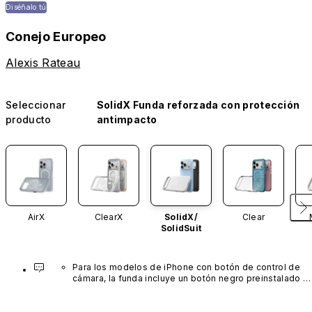
Diséñalo tú
Conejo Europeo
Alexis Rateau
Seleccionar
SolidX Funda reforzada con protección
producto
antimpacto
AirX
ClearX
SolidX/
Clear
SolidSuit
Para los modelos de iPhone con botón de control de 
cámara, la funda incluye un botón negro preinstalado 
fabricado con un avanzado material de nanotubos de 
carbono. No está disponible en otros colores ni se 
vende por separado.