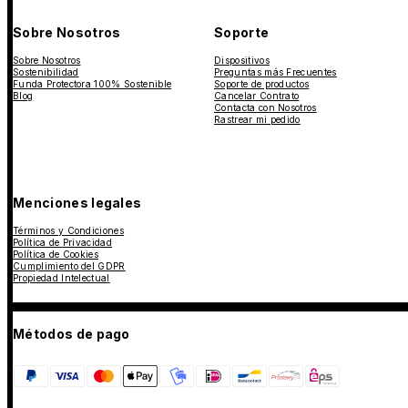
Sobre Nosotros
Soporte
Sobre Nosotros
Dispositivos
Sostenibilidad
Preguntas más Frecuentes
Funda Protectora 100% Sostenible
Soporte de productos
Blog
Cancelar Contrato
Contacta con Nosotros
Rastrear mi pedido
Menciones legales
Términos y Condiciones
Política de Privacidad
Política de Cookies
Cumplimiento del GDPR
Propiedad Intelectual
Métodos de pago